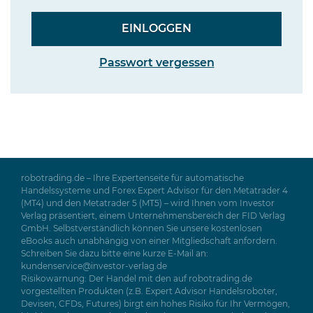
Passwort vergessen
robotrading.de – Ihre Expertenseite für automatische
Handelssysteme und Forex Expert Advisor für den Metatrader 4
(MT4) und den Metatrader 5 (MT5) – wird Ihnen vom Investor
Verlag präsentiert, einem Unternehmensbereich der FID Verlag
GmbH. Selbstverständlich können Sie unsere kostenlosen
eBooks auch unabhängig von einer Mitgliedschaft anfordern.
Schreiben Sie dazu bitte eine kurze E-Mail an:
kundenservice@investor-verlag.de
Risikowarnung: Der Handel mit den auf robotrading.de
vorgestellten Produkten (z.B. Expert Advisor Handelsroboter,
Devisen, CFDs, Futures) birgt ein hohes Risiko für Ihr Vermögen,