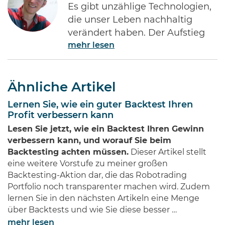
Es gibt unzählige Technologien,
die unser Leben nachhaltig
verändert haben. Der Aufstieg
mehr lesen
des Internets gehört ohne Frage
zu den Bedeutendsten. Namen
wie Jeff Bezos von Amazon oder
Ähnliche Artikel
Bill Gates von Microsoft dürften
jedem Investor geläufig sein.
Lernen Sie, wie ein guter Backtest Ihren
Diese Männer haben Imperien
Profit verbessern kann
erschaffen und gleichzeitig
Lesen Sie jetzt, wie ein Backtest Ihren Gewinn
Millionen von Anlegern auf der
verbessern kann, und worauf Sie beim
ganzen Welt …
Backtesting achten müssen.
Dieser Artikel stellt
eine weitere Vorstufe zu meiner großen
Backtesting-Aktion dar, die das Robotrading
Portfolio noch transparenter machen wird. Zudem
lernen Sie in den nächsten Artikeln eine Menge
über Backtests und wie Sie diese besser …
mehr lesen