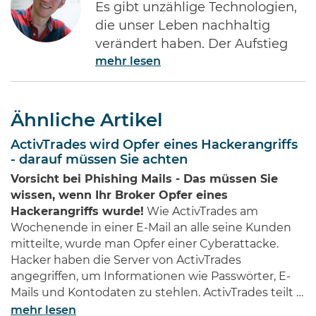
Es gibt unzählige Technologien,
die unser Leben nachhaltig
verändert haben. Der Aufstieg
mehr lesen
des Internets gehört ohne Frage
zu den Bedeutendsten. Namen
wie Jeff Bezos von Amazon oder
Ähnliche Artikel
Bill Gates von Microsoft dürften
jedem Investor geläufig sein.
ActivTrades wird Opfer eines Hackerangriffs
Diese Männer haben Imperien
- darauf müssen Sie achten
erschaffen und gleichzeitig
Vorsicht bei Phishing Mails - Das müssen Sie
Millionen von Anlegern auf der
wissen, wenn Ihr Broker Opfer eines
ganzen Welt …
Hackerangriffs wurde!
Wie ActivTrades am
Wochenende in einer E-Mail an alle seine Kunden
mitteilte, wurde man Opfer einer Cyberattacke.
Hacker haben die Server von ActivTrades
angegriffen, um Informationen wie Passwörter, E-
Mails und Kontodaten zu stehlen. ActivTrades teilt …
mehr lesen