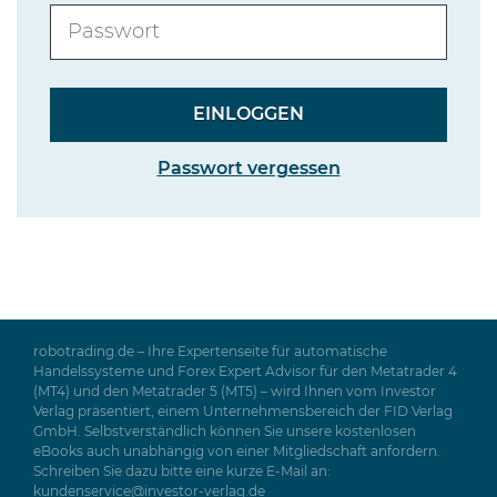
Passwort vergessen
robotrading.de – Ihre Expertenseite für automatische
Handelssysteme und Forex Expert Advisor für den Metatrader 4
(MT4) und den Metatrader 5 (MT5) – wird Ihnen vom Investor
Verlag präsentiert, einem Unternehmensbereich der FID Verlag
GmbH. Selbstverständlich können Sie unsere kostenlosen
eBooks auch unabhängig von einer Mitgliedschaft anfordern.
Schreiben Sie dazu bitte eine kurze E-Mail an:
kundenservice@investor-verlag.de