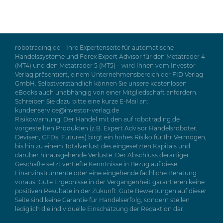
robotrading.de – Ihre Expertenseite für automatische
Handelssysteme und Forex Expert Advisor für den Metatrader 4
(MT4) und den Metatrader 5 (MT5) – wird Ihnen vom Investor
Verlag präsentiert, einem Unternehmensbereich der FID Verlag
GmbH. Selbstverständlich können Sie unsere kostenlosen
eBooks auch unabhängig von einer Mitgliedschaft anfordern.
Schreiben Sie dazu bitte eine kurze E-Mail an:
kundenservice@investor-verlag.de
Risikowarnung: Der Handel mit den auf robotrading.de
vorgestellten Produkten (z.B. Expert Advisor Handelsroboter,
Devisen, CFDs, Futures) birgt ein hohes Risiko für Ihr Vermögen,
bis hin zu einem Totalverlust des eingesetzten Kapitals und
darüber hinausgehende Verluste. Der Abschluss derartiger
Geschäfte setzt vertiefte Kenntnisse in Bezug auf diese
Finanzinstrumente oder eine eingehende fachliche Beratung
voraus. Gute Ergebnisse in der Vergangenheit garantieren keine
positiven Resultate in der Zukunft. Gute Bewertungen auf dieser
Seite sind keine Garantie für Handelserfolg, sondern stellen
lediglich die individuelle Einschätzung der Redaktion dar.