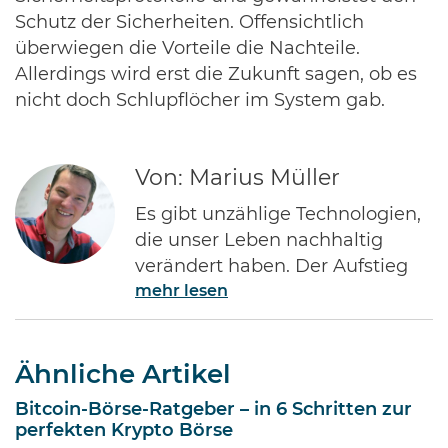
Schutz der Sicherheiten. Offensichtlich
überwiegen die Vorteile die Nachteile.
Allerdings wird erst die Zukunft sagen, ob es
nicht doch Schlupflöcher im System gab.
Von: Marius Müller
Es gibt unzählige Technologien,
die unser Leben nachhaltig
verändert haben. Der Aufstieg
mehr lesen
des Internets gehört ohne Frage
zu den Bedeutendsten. Namen
wie Jeff Bezos von Amazon oder
Ähnliche Artikel
Bill Gates von Microsoft dürften
jedem Investor geläufig sein.
Bitcoin-Börse-Ratgeber – in 6 Schritten zur
Diese Männer haben Imperien
perfekten Krypto Börse