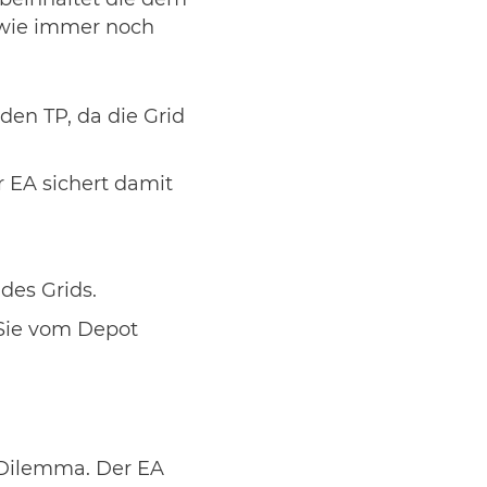
 beinhaltet die dem
 wie immer noch
 den TP, da die Grid
er EA sichert damit
des Grids.
l Sie vom Depot
d Dilemma. Der EA