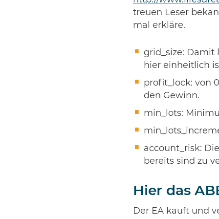
http://www.lifesdr
treuen Leser bekan
mal erkläre.
grid_size: Damit 
hier einheitlich is
profit_lock: von 0
den Gewinn.
min_lots: Minimu
min_lots_increme
account_risk: Die
bereits sind zu ve
Hier das AB
Der EA kauft und v