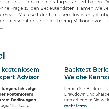
n, die unser Leben nachhaltig verändert haben. D
t ohne Frage zu den Bedeutendsten. Namen wie Je
tes von Microsoft dürften jedem Investor geläufi
rien erschaffen und gleichzeitig Millionen von
 …
el
 kostenlosem
Backtest-Berich
xpert Advisor
Welche Kennza
llungen. Ich zeige
Lernen Sie, Backtest-K
 der kostenlosem
Drawdown und Sharpe Ra
Extrem Bedinungen
und erkennen Sie, welch
egie? Ich teste
mehr lesen