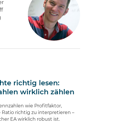
er
ff
g
te richtig lesen:
hlen wirklich zählen
ennzahlen wie Profitfaktor,
tio richtig zu interpretieren –
er EA wirklich robust ist.