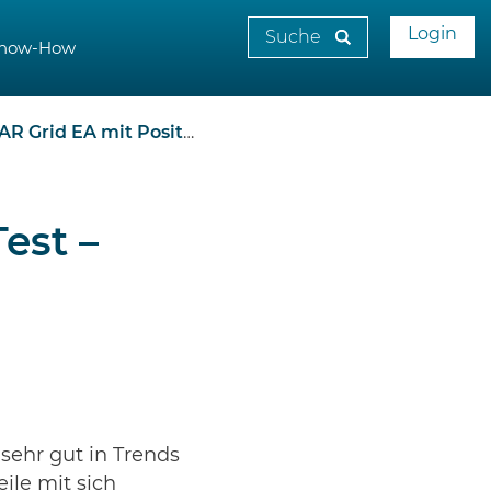
Login
now-How
A mit Positionsanpassung
est –
r sehr gut in Trends
ile mit sich