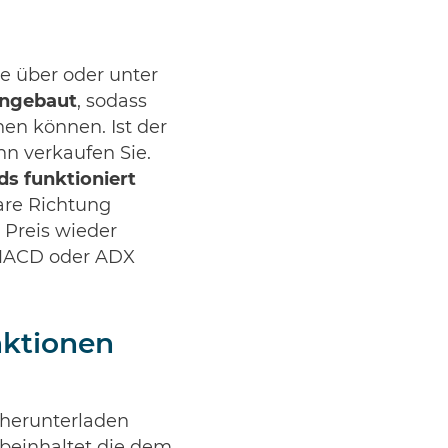
e über oder unter
ingebaut
, sodass
hen können. Ist der
nn verkaufen Sie.
ds funktioniert
lare Richtung
 Preis wieder
 MACD oder ADX
nktionen
 herunterladen