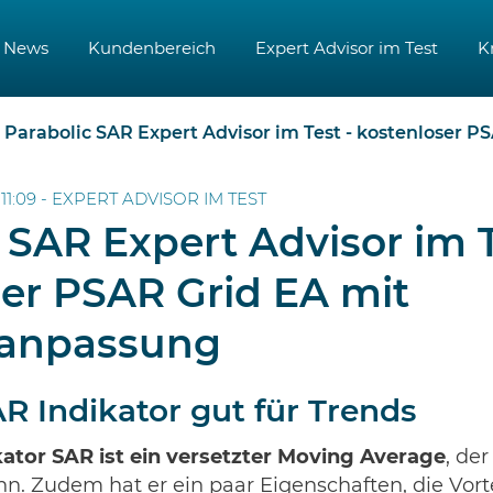
News
Kundenbereich
Expert Advisor im Test
K
Parabolic SAR Expert Advisor im Test - kostenloser PSAR Grid E
11:09 -
EXPERT ADVISOR IM TEST
 SAR Expert Advisor im T
ser PSAR Grid EA mit
sanpassung
R Indikator gut für Trends
kator SAR ist ein versetzter Moving Average
, de
. Zudem hat er ein paar Eigenschaften, die Vorte