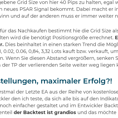
ebene Grid Size von hier 40 Pips zu halten, egal 
ein neues PSAR Signal bekommt. Dabei macht er i
winn und auf der anderen muss er immer weiter 
 für das Nachkaufen bestimmt hie die Grid Size al
lten wird die benötigt Positionsgröße errechnet.
E
r.
Dies beinhaltet in einen starken Trend die Mögl
 0.02, 0.06, 0,84, 3,32 Lots kauft bzw. verkauft, u
n. Wenn Sie diesen Abstand vergrößern, senken S
 der TP der verlierenden Seite weiter weg liegen 
tellungen, maximaler Erfolg?!
 erstmal der Letzte EA aus der Reihe von kostenlo
er den ich teste, da sich alle bis auf den Indikato
 noch einfacher gestaltet und im Entwickler Back
enteil
der Backtest ist grandios
und das möchte i