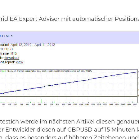
rid EA Expert Advisor mit automatischer Positio
testIch werde im nächsten Artikel diesen genauer
 der Entwickler diesen auf GBPUSD auf 15 Minuten 
en, dass es besonders auf höheren Zeitebenen un