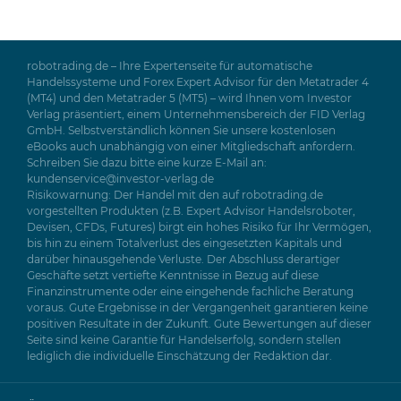
robotrading.de – Ihre Expertenseite für automatische
Handelssysteme und Forex Expert Advisor für den Metatrader 4
(MT4) und den Metatrader 5 (MT5) – wird Ihnen vom Investor
Verlag präsentiert, einem Unternehmensbereich der FID Verlag
GmbH. Selbstverständlich können Sie unsere kostenlosen
eBooks auch unabhängig von einer Mitgliedschaft anfordern.
Schreiben Sie dazu bitte eine kurze E-Mail an:
kundenservice@investor-verlag.de
Risikowarnung: Der Handel mit den auf robotrading.de
vorgestellten Produkten (z.B. Expert Advisor Handelsroboter,
Devisen, CFDs, Futures) birgt ein hohes Risiko für Ihr Vermögen,
bis hin zu einem Totalverlust des eingesetzten Kapitals und
darüber hinausgehende Verluste. Der Abschluss derartiger
Geschäfte setzt vertiefte Kenntnisse in Bezug auf diese
Finanzinstrumente oder eine eingehende fachliche Beratung
voraus. Gute Ergebnisse in der Vergangenheit garantieren keine
positiven Resultate in der Zukunft. Gute Bewertungen auf dieser
Seite sind keine Garantie für Handelserfolg, sondern stellen
lediglich die individuelle Einschätzung der Redaktion dar.