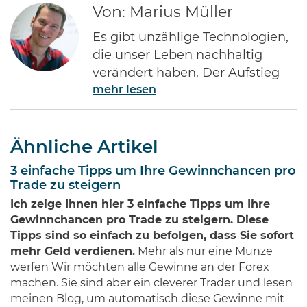
Von: Marius Müller
Es gibt unzählige Technologien,
die unser Leben nachhaltig
verändert haben. Der Aufstieg
mehr lesen
des Internets gehört ohne Frage
zu den Bedeutendsten. Namen
wie Jeff Bezos von Amazon oder
Ähnliche Artikel
Bill Gates von Microsoft dürften
jedem Investor geläufig sein.
3 einfache Tipps um Ihre Gewinnchancen pro
Diese Männer haben Imperien
Trade zu steigern
erschaffen und gleichzeitig
Ich zeige Ihnen hier 3 einfache Tipps um Ihre
Millionen von Anlegern auf der
Gewinnchancen pro Trade zu steigern. Diese
ganzen Welt …
Tipps sind so einfach zu befolgen, dass Sie sofort
mehr Geld verdienen.
Mehr als nur eine Münze
werfen Wir möchten alle Gewinne an der Forex
machen. Sie sind aber ein cleverer Trader und lesen
meinen Blog, um automatisch diese Gewinne mit