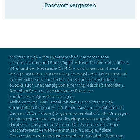
Passwort vergessen
robotrading.de – Ihre Expertenseite für automatische
Handelssysteme und Forex Expert Advisor für den Metatrader 4
(MT4) und den Metatrader 5 (MT5) – wird Ihnen vom Investor
Verlag präsentiert, einem Unternehmensbereich der FID Verlag
GmbH. Selbstverständlich können Sie unsere kostenlosen
eBooks auch unabhängig von einer Mitgliedschaft anfordern.
Schreiben Sie dazu bitte eine kurze E-Mail an:
kundenservice@investor-verlag.de
Risikowarnung: Der Handel mit den auf robotrading.de
vorgestellten Produkten (z.B. Expert Advisor Handelsroboter,
Devisen, CFDs, Futures) birgt ein hohes Risiko für Ihr Vermögen,
bis hin zu einem Totalverlust des eingesetzten Kapitals und
darüber hinausgehende Verluste. Der Abschluss derartiger
Geschäfte setzt vertiefte Kenntnisse in Bezug auf diese
Finanzinstrumente oder eine eingehende fachliche Beratung