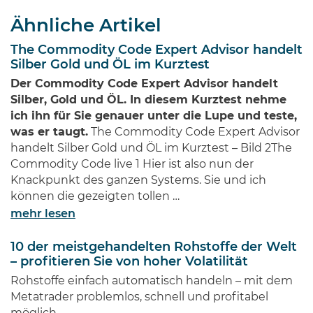
wie Jeff Bezos von Amazon oder
Ähnliche Artikel
Bill Gates von Microsoft dürften
jedem Investor geläufig sein.
The Commodity Code Expert Advisor handelt
Diese Männer haben Imperien
Silber Gold und ÖL im Kurztest
erschaffen und gleichzeitig
Der Commodity Code Expert Advisor handelt
Millionen von Anlegern auf der
Silber, Gold und ÖL. In diesem Kurztest nehme
ganzen Welt …
ich ihn für Sie genauer unter die Lupe und teste,
was er taugt.
The Commodity Code Expert Advisor
handelt Silber Gold und ÖL im Kurztest – Bild 2The
Commodity Code live 1 Hier ist also nun der
Knackpunkt des ganzen Systems. Sie und ich
können die gezeigten tollen …
mehr lesen
10 der meistgehandelten Rohstoffe der Welt
– profitieren Sie von hoher Volatilität
Rohstoffe einfach automatisch handeln – mit dem
Metatrader problemlos, schnell und profitabel