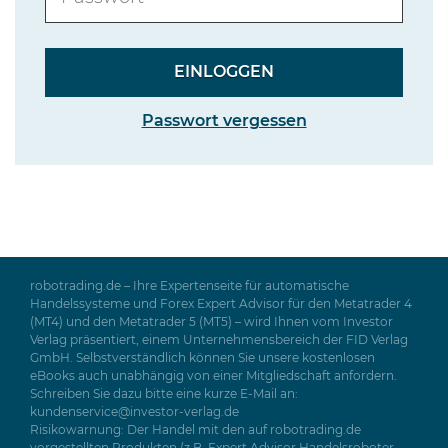
Passwort vergessen
robotrading.de – Ihre Expertenseite für automatische
Handelssysteme und Forex Expert Advisor für den Metatrader 4
(MT4) und den Metatrader 5 (MT5) – wird Ihnen vom Investor
Verlag präsentiert, einem Unternehmensbereich der FID Verlag
GmbH. Selbstverständlich können Sie unsere kostenlosen
eBooks auch unabhängig von einer Mitgliedschaft anfordern.
Schreiben Sie dazu bitte eine kurze E-Mail an:
kundenservice@investor-verlag.de
Risikowarnung: Der Handel mit den auf robotrading.de