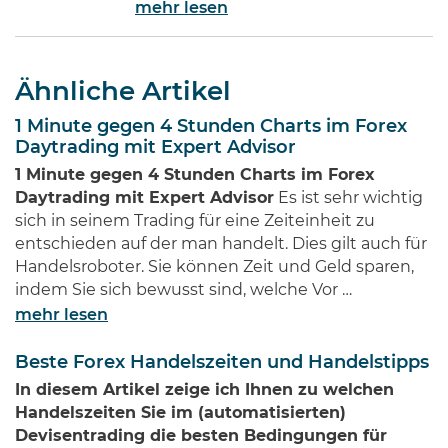
mehr lesen
des Internets gehört ohne Frage
zu den Bedeutendsten. Namen
wie Jeff Bezos von Amazon oder
Ähnliche Artikel
Bill Gates von Microsoft dürften
jedem Investor geläufig sein.
1 Minute gegen 4 Stunden Charts im Forex
Diese Männer haben Imperien
Daytrading mit Expert Advisor
erschaffen und gleichzeitig
1 Minute gegen 4 Stunden Charts im Forex
Millionen von Anlegern auf der
Daytrading mit Expert Advisor
Es ist sehr wichtig
ganzen Welt …
sich in seinem Trading für eine Zeiteinheit zu
entschieden auf der man handelt. Dies gilt auch für
Handelsroboter. Sie können Zeit und Geld sparen,
indem Sie sich bewusst sind, welche Vor …
mehr lesen
Beste Forex Handelszeiten und Handelstipps
In diesem Artikel zeige ich Ihnen zu welchen
Handelszeiten Sie im (automatisierten)
Devisentrading die besten Bedingungen für