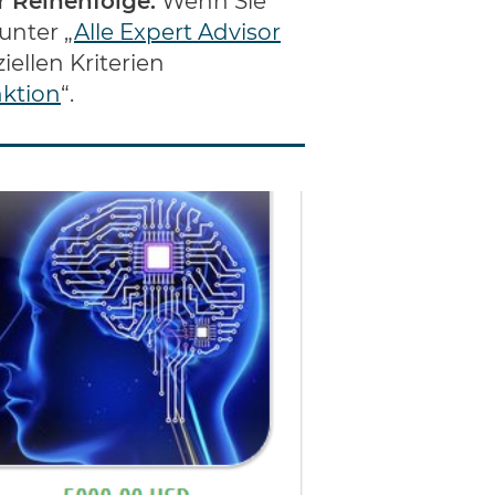
r Reihenfolge.
Wenn Sie
unter „
Alle Expert Advisor
ellen Kriterien
nktion
“.