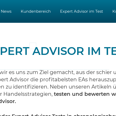
News
Kundenbereich
Expert Advisor im Test
K
PERT ADVISOR IM T
ir es uns zum Ziel gemacht, aus der schier
ert Advisor die profitabelsten EAs herauszu
 zu identifizieren. Neben unseren Artikeln
r Handelsstrategien,
testen und bewerten wi
visor.