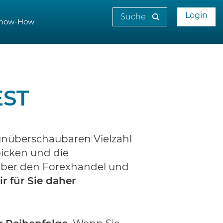
Login
now-How
EST
 unüberschaubaren Vielzahl
picken und die
 über den Forexhandel und
r für Sie daher