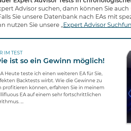
rader Expert Advisor Tests in chronologische
Expert Advisor suchen, dann können Sie auch 
alls Sie unsere Datenbank nach EAs mit spezi
 nutzen Sie unsere „
Expert Advisor Suchfu
R IM TEST
wie ist so ein Gewinn möglich!
A Heute teste ich einen weiteren EA für Sie,
rfekten Backtests wirbt. Wie die Gewinne zu
profitieren können, erfahren Sie in meinem
ellifluous EA auf einem sehr fortschrittlichen
rithmus. …