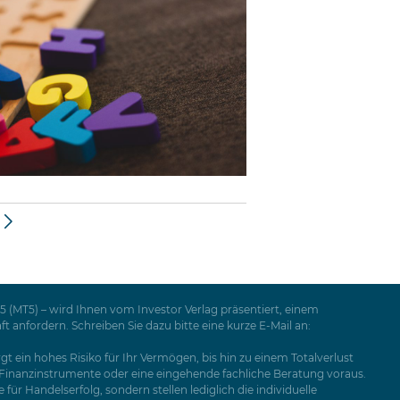
 (MT5) – wird Ihnen vom Investor Verlag präsentiert, einem
nfordern. Schreiben Sie dazu bitte eine kurze E-Mail an:
t ein hohes Risiko für Ihr Vermögen, bis hin zu einem Totalverlust
e Finanzinstrumente oder eine eingehende fachliche Beratung voraus.
ür Handelserfolg, sondern stellen lediglich die individuelle