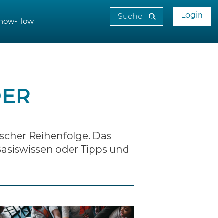
Login
now-How
DER
scher Reihenfolge. Das
 Basiswissen oder Tipps und