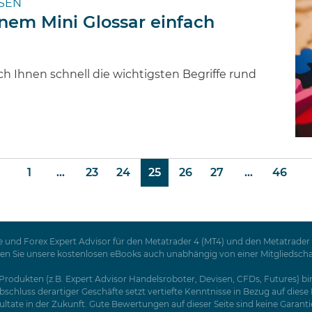
SEN
inem Mini Glossar einfach
ch Ihnen schnell die wichtigsten Begriffe rund
1
...
23
24
25
26
27
...
46
 und Forex Expert Advisor für den Metatrader 4 (MT4) und den Metatrader 5
Sie unsere kostenlosen eBooks auch unabhängig von einer Mitgliedschaft a
rodukten (z.B. Expert Advisor Handelsroboter, Devisen, CFDs, Futures) birg
schluss derartiger Geschäfte setzt vertiefte Kenntnisse in Bezug auf dies
tate in der Zukunft. Gute Bewertungen auf dieser Seite sind keine Garantie f