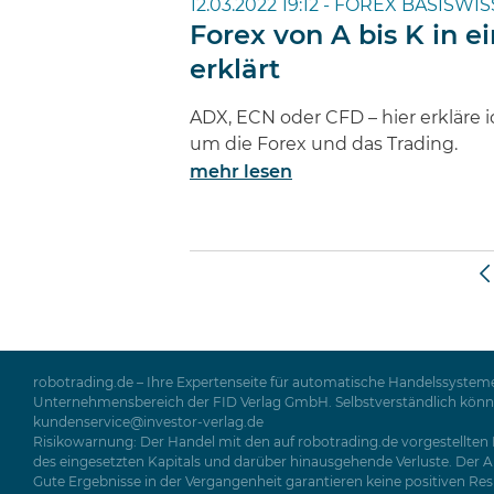
12.03.2022 19:12 -
FOREX BASISWIS
Forex von A bis K in e
erklärt
ADX, ECN oder CFD – hier erkläre i
um die Forex und das Trading.
mehr lesen
robotrading.de – Ihre Expertenseite für automatische Handelssysteme
Unternehmensbereich der FID Verlag GmbH. Selbstverständlich können 
kundenservice@investor-verlag.de
Risikowarnung: Der Handel mit den auf robotrading.de vorgestellten P
des eingesetzten Kapitals und darüber hinausgehende Verluste. Der Ab
Gute Ergebnisse in der Vergangenheit garantieren keine positiven Resul