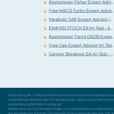
Kostenloser Fisher Expert Advisor mit Martingale Funktion im Test
Free MACD Turbo Expert Advisor - kostenloser E
Parabolic SAR Expert Advisor im Test - kostenloser PSAR Grid EA mit Positionsanpassung
EMA RSI STOCH EA im Test - kostenloser Expert Advisor für den MT4
Kostenloser Trend OSOB Expert A
Free Gap Expert Advisor im Test - kostenloser EA für de
Generic Breakout EA im Test - kostenloser Expert Advisor mit profitablem Backtest
robotrading.de – Ihre Expertenseite für automatische Handelssysteme
Unternehmensbereich der FID Verlag GmbH. Selbstverständlich können 
kundenservice@investor-verlag.de
Risikowarnung: Der Handel mit den auf robotrading.de vorgestellten P
des eingesetzten Kapitals und darüber hinausgehende Verluste. Der Ab