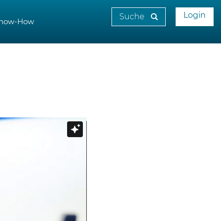
Login
now-How