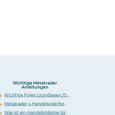
Wichtige Metatrader
Anleitungen
Wichtige Forex Grundlagen: Erklärung zu Pip, Lot, Kursen und Charts
Metatrader 4 Handelsplattform für den Forex Handel
Was ist ein Handelsroboter bzw. Forex Metatrader Expert Advisor (EA)?