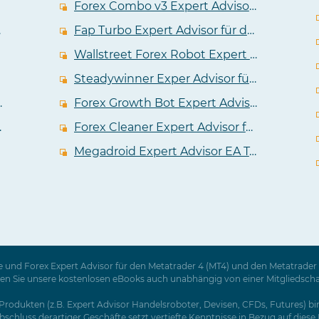
Forex Combo v3 Expert Advisor in einem unabhängigem Test
A Test
Fap Turbo Expert Advisor für den Metatrader im Test
Wallstreet Forex Robot Expert Advisor im Test
Steadywinner Exper Advisor für Metatrader 4 im Test
dvisor im Test
Forex Growth Bot Expert Advisor für den Metatrader im Test
n Metatrader 4
Forex Cleaner Expert Advisor für Metatrader im ausführlichen Test
Megadroid Expert Advisor EA Test
 und Forex Expert Advisor für den Metatrader 4 (MT4) und den Metatrader 5
Sie unsere kostenlosen eBooks auch unabhängig von einer Mitgliedschaft a
rodukten (z.B. Expert Advisor Handelsroboter, Devisen, CFDs, Futures) birg
schluss derartiger Geschäfte setzt vertiefte Kenntnisse in Bezug auf dies