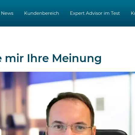
News
Kundenbereich
Expert Advisor im Test
K
e mir Ihre Meinung