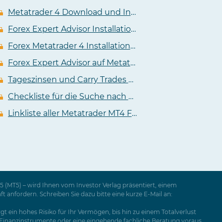
Metatrader 4 Download und Installationsanleitung
Forex Expert Advisor Installationsanleitung für Metatrader 4
Forex Metatrader 4 Installation Anleitung Video
Forex Expert Advisor auf Metatrader 4 installieren Anleitung Video
Tageszinsen und Carry Trades an der Forex
Checkliste für die Suche nach dem passendem Metatrader 4 Forex Broker
Linkliste aller Metatrader MT4 Forex Broker
 (MT5) – wird Ihnen vom Investor Verlag präsentiert, einem
nfordern. Schreiben Sie dazu bitte eine kurze E-Mail an:
t ein hohes Risiko für Ihr Vermögen, bis hin zu einem Totalverlust
e Finanzinstrumente oder eine eingehende fachliche Beratung voraus.