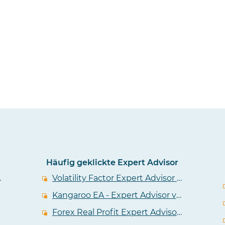
Häufig geklickte Expert Advisor
er EA im Test
Volatility Factor Expert Advisor im Test - EA von den Wallstreet Forex Machern
Kangaroo EA - Expert Advisor von Tulip FX im Test
Forex Real Profit Expert Advisor im Test - EA tradet viele Devisenpaare