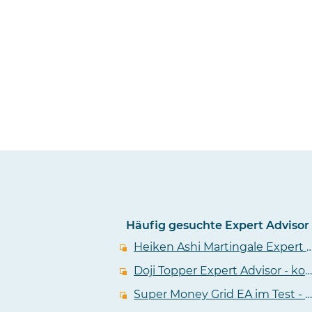
Häufig gesuchte Expert Advisor
Heiken Ashi Martingale Expert Advisor - kostenlos
Doji Topper Expert Advisor - kostenloser EA im Test
Super Money Grid EA im Test - kostenlos und flexibel aber auch gefährlich