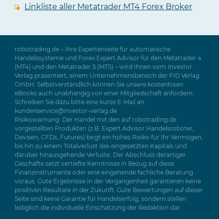
Linkliste aller Metatrader MT4 Forex Broker
robotrading.de – Ihre Expertenseite für automatische
Handelssysteme und Forex Expert Advisor für den Metatrader 4
(MT4) und den Metatrader 5 (MT5) – wird Ihnen vom Investor
Verlag präsentiert, einem Unternehmensbereich der FID Verlag
GmbH. Selbstverständlich können Sie unsere kostenlosen
eBooks auch unabhängig von einer Mitgliedschaft anfordern.
Schreiben Sie dazu bitte eine kurze E-Mail an:
kundenservice@investor-verlag.de
Risikowarnung: Der Handel mit den auf robotrading.de
vorgestellten Produkten (z.B. Expert Advisor Handelsroboter,
Devisen, CFDs, Futures) birgt ein hohes Risiko für Ihr Vermögen,
bis hin zu einem Totalverlust des eingesetzten Kapitals und
darüber hinausgehende Verluste. Der Abschluss derartiger
Geschäfte setzt vertiefte Kenntnisse in Bezug auf diese
Finanzinstrumente oder eine eingehende fachliche Beratung
voraus. Gute Ergebnisse in der Vergangenheit garantieren keine
positiven Resultate in der Zukunft. Gute Bewertungen auf dieser
Seite sind keine Garantie für Handelserfolg, sondern stellen
lediglich die individuelle Einschätzung der Redaktion dar.