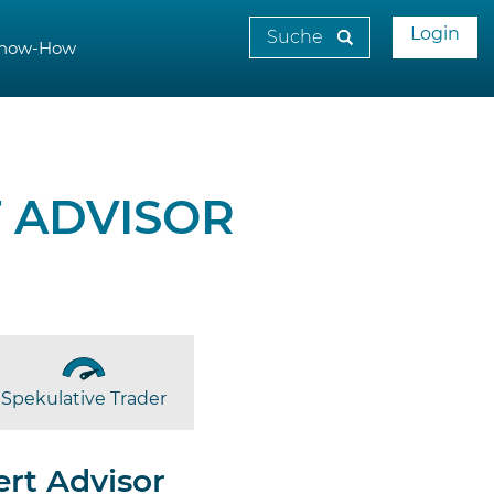
Login
now-How
 ADVISOR
Spekulative Trader
rt Advisor