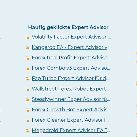
Häufig geklickte Expert Advisor
er EA im Test
Volatility Factor Expert Advisor im Test - EA von den Wallstreet Forex Machern
Kangaroo EA - Expert Advisor von Tulip FX im Test
Forex Real Profit Expert Advisor im Test - EA tradet viele Devisenpaare
Forex Combo v3 Expert Advisor in einem unabhängigem Test
A Test
Fap Turbo Expert Advisor für den Metatrader im Test
Wallstreet Forex Robot Expert Advisor im Test
Steadywinner Exper Advisor für Metatrader 4 im Test
dvisor im Test
Forex Growth Bot Expert Advisor für den Metatrader im Test
n Metatrader 4
Forex Cleaner Expert Advisor für Metatrader im ausführlichen Test
Megadroid Expert Advisor EA Test