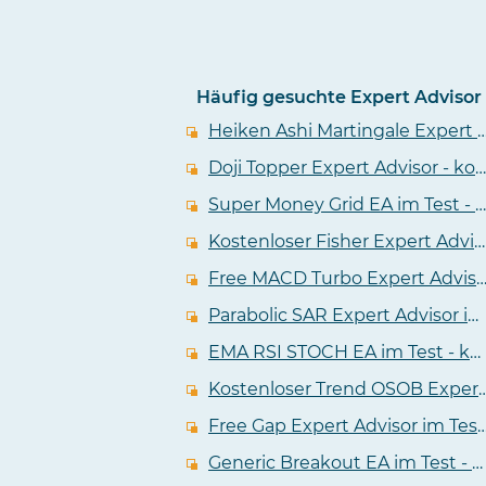
Häufig gesuchte Expert Advisor
Heiken Ashi Martingale Expert Advisor - kostenlos
Doji Topper Expert Advisor - kostenloser EA im Test
Super Money Grid EA im Test - kostenlos und flexibel aber auch gefährlich
Kostenloser Fisher Expert Advisor mit Martingale Funktion im Test
Free MACD Turbo Expert Advisor - kostenloser E
Parabolic SAR Expert Advisor im Test - kostenloser PSAR Grid EA mit Positionsanpassung
EMA RSI STOCH EA im Test - kostenloser Expert Advisor für den MT4
Kostenloser Trend OSOB Expert A
Free Gap Expert Advisor im Test - kostenloser EA für de
Generic Breakout EA im Test - kostenloser Expert Advisor mit profitablem Backtest