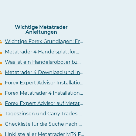
Wichtige Metatrader
Anleitungen
Wichtige Forex Grundlagen: Erklärung zu Pip, Lot, Kursen und Charts
Metatrader 4 Handelsplattform für den Forex Handel
Was ist ein Handelsroboter bzw. Forex Metatrader Expert Advisor (EA)?
Metatrader 4 Download und Installationsanleitung
Forex Expert Advisor Installationsanleitung für Metatrader 4
Forex Metatrader 4 Installation Anleitung Video
Forex Expert Advisor auf Metatrader 4 installieren Anleitung Video
Tageszinsen und Carry Trades an der Forex
Checkliste für die Suche nach dem passendem Metatrader 4 Forex Broker
Linkliste aller Metatrader MT4 Forex Broker