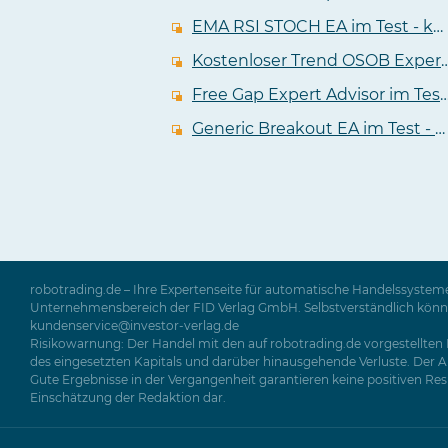
EMA RSI STOCH EA im Test - kostenloser Expert Advisor für den MT4
Kostenloser Trend OSOB Expert A
Free Gap Expert Advisor im Test - kostenloser EA für de
Generic Breakout EA im Test - kostenloser Expert Advisor mit profitablem Backtest
robotrading.de – Ihre Expertenseite für automatische Handelssysteme
Unternehmensbereich der FID Verlag GmbH. Selbstverständlich können 
kundenservice@investor-verlag.de
Risikowarnung: Der Handel mit den auf robotrading.de vorgestellten P
des eingesetzten Kapitals und darüber hinausgehende Verluste. Der Ab
Gute Ergebnisse in der Vergangenheit garantieren keine positiven Resul
Einschätzung der Redaktion dar.