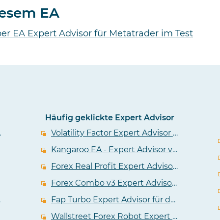
diesem EA
er EA Expert Advisor für Metatrader im Test
Häufig geklickte Expert Advisor
er EA im Test
Volatility Factor Expert Advisor im Test - EA von den Wallstreet Forex Machern
Kangaroo EA - Expert Advisor von Tulip FX im Test
Forex Real Profit Expert Advisor im Test - EA tradet viele Devisenpaare
Forex Combo v3 Expert Advisor in einem unabhängigem Test
A Test
Fap Turbo Expert Advisor für den Metatrader im Test
Wallstreet Forex Robot Expert Advisor im Test