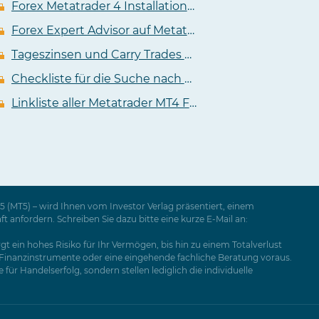
Forex Metatrader 4 Installation Anleitung Video
Forex Expert Advisor auf Metatrader 4 installieren Anleitung Video
Tageszinsen und Carry Trades an der Forex
Checkliste für die Suche nach dem passendem Metatrader 4 Forex Broker
Linkliste aller Metatrader MT4 Forex Broker
 (MT5) – wird Ihnen vom Investor Verlag präsentiert, einem
nfordern. Schreiben Sie dazu bitte eine kurze E-Mail an:
t ein hohes Risiko für Ihr Vermögen, bis hin zu einem Totalverlust
e Finanzinstrumente oder eine eingehende fachliche Beratung voraus.
ür Handelserfolg, sondern stellen lediglich die individuelle