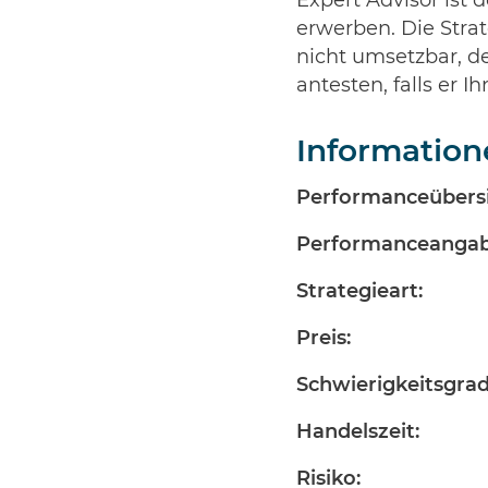
Expert Advisor ist d
erwerben. Die Strat
nicht umsetzbar, d
antesten, falls er 
Information
Performanceübersi
Performanceangab
Strategieart:
Preis:
Schwierigkeitsgrad
Handelszeit:
Risiko: