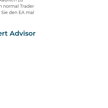
käuflich zu
en normal Trader
n Sie den EA mal
rt Advisor