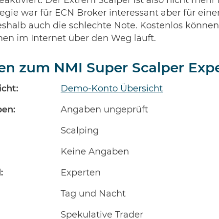
eaktiviert. Der Extrem Scalper ist also nicht mehr 
egie war für ECN Broker interessant aber für ein
eshalb auch die schlechte Note. Kostenlos könne
Ihnen im Internet über den Weg läuft.
en zum NMI Super Scalper Expe
cht:
Demo-Konto Übersicht
en:
Angaben ungeprüft
Scalping
Keine Angaben
:
Experten
Tag und Nacht
Spekulative Trader