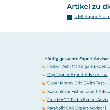
Artikel zu 
NMI Super Scalp
Häufig gesuchte Expert Advisor
Heiken Ashi Martingale Expert Advisor - kostenlos
Doji Topper Expert Advisor - kostenloser EA im Test
Super Money Grid EA im Test - kostenlos und flexibel aber auch gefährlich
Kostenloser Fisher Expert Advisor mit Martingale Funktion im Test
Free MACD Turbo Expert Advisor - kostenloser E
Parabolic SAR Expert Advisor im Test - kostenloser PSAR Grid EA mit Positionsanpassung