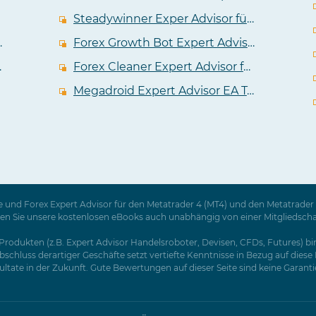
Steadywinner Exper Advisor für Metatrader 4 im Test
dvisor im Test
Forex Growth Bot Expert Advisor für den Metatrader im Test
n Metatrader 4
Forex Cleaner Expert Advisor für Metatrader im ausführlichen Test
Megadroid Expert Advisor EA Test
 und Forex Expert Advisor für den Metatrader 4 (MT4) und den Metatrader 5
Sie unsere kostenlosen eBooks auch unabhängig von einer Mitgliedschaft a
rodukten (z.B. Expert Advisor Handelsroboter, Devisen, CFDs, Futures) birg
schluss derartiger Geschäfte setzt vertiefte Kenntnisse in Bezug auf dies
tate in der Zukunft. Gute Bewertungen auf dieser Seite sind keine Garantie f