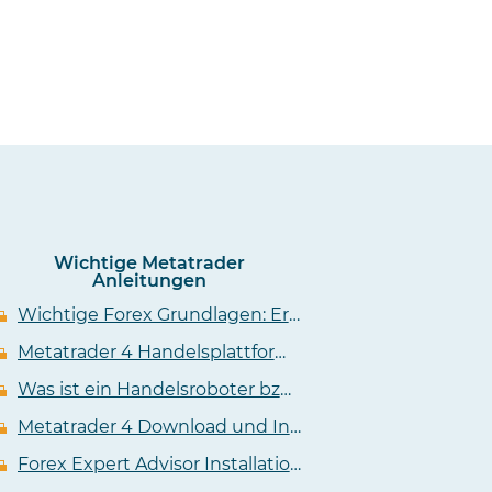
Wichtige Metatrader
Anleitungen
Wichtige Forex Grundlagen: Erklärung zu Pip, Lot, Kursen und Charts
Metatrader 4 Handelsplattform für den Forex Handel
Was ist ein Handelsroboter bzw. Forex Metatrader Expert Advisor (EA)?
Metatrader 4 Download und Installationsanleitung
Forex Expert Advisor Installationsanleitung für Metatrader 4