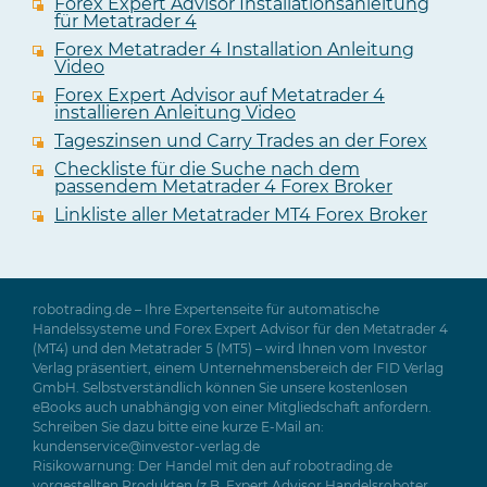
Forex Expert Advisor Installationsanleitung
für Metatrader 4
Forex Metatrader 4 Installation Anleitung
Video
Forex Expert Advisor auf Metatrader 4
installieren Anleitung Video
Tageszinsen und Carry Trades an der Forex
Checkliste für die Suche nach dem
passendem Metatrader 4 Forex Broker
Linkliste aller Metatrader MT4 Forex Broker
robotrading.de – Ihre Expertenseite für automatische
Handelssysteme und Forex Expert Advisor für den Metatrader 4
(MT4) und den Metatrader 5 (MT5) – wird Ihnen vom Investor
Verlag präsentiert, einem Unternehmensbereich der FID Verlag
GmbH. Selbstverständlich können Sie unsere kostenlosen
eBooks auch unabhängig von einer Mitgliedschaft anfordern.
Schreiben Sie dazu bitte eine kurze E-Mail an:
kundenservice@investor-verlag.de
Risikowarnung: Der Handel mit den auf robotrading.de
vorgestellten Produkten (z.B. Expert Advisor Handelsroboter,