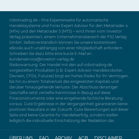
robotrading.de – Ihre Expertenseite für automatische
Handelssysteme und Forex Expert Advisor für den Metatrader 4
(MT4) und den Metatrader 5 (MT5) – wird Ihnen vom Investor
Verlag präsentiert, einem Unternehmensbereich der FID Verlag
GmbH. Selbstverständlich können Sie unsere kostenlosen
eBooks auch unabhängig von einer Mitgliedschaft anfordern.
Schreiben Sie dazu bitte eine kurze E-Mail an:
kundenservice@investor-verlag.de
Risikowarnung: Der Handel mit den auf robotrading.de
vorgestellten Produkten (z.B. Expert Advisor Handelsroboter,
Devisen, CFDs, Futures) birgt ein hohes Risiko für Ihr Vermögen,
bis hin zu einem Totalverlust des eingesetzten Kapitals und
darüber hinausgehende Verluste. Der Abschluss derartiger
Geschäfte setzt vertiefte Kenntnisse in Bezug auf diese
Finanzinstrumente oder eine eingehende fachliche Beratung
voraus. Gute Ergebnisse in der Vergangenheit garantieren keine
positiven Resultate in der Zukunft. Gute Bewertungen auf dieser
Seite sind keine Garantie für Handelserfolg, sondern stellen
lediglich die individuelle Einschätzung der Redaktion dar.
ÜBER UNS
FAQ
ARCHIV
AGB
DISCLAIMER